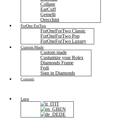
Collane
EarCuff
Gemelli
Orecchini
ForOne ForTwo
ForOneForTwo Classic
ForOneForTwo Pop
ForOneForTwo Luxury
Custom Made
Custom made
Custumize your Rolex
Diamonds Frame
Fedi
Sign in Diamonds
Contatti
Lang
IT
EN
DE