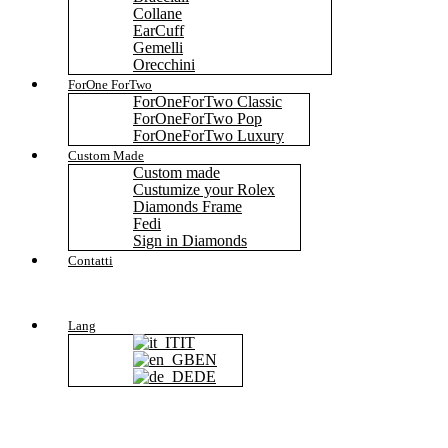
Collane
EarCuff
Gemelli
Orecchini
ForOne ForTwo
ForOneForTwo Classic
ForOneForTwo Pop
ForOneForTwo Luxury
Custom Made
Custom made
Custumize your Rolex
Diamonds Frame
Fedi
Sign in Diamonds
Contatti
Lang
IT
EN
DE