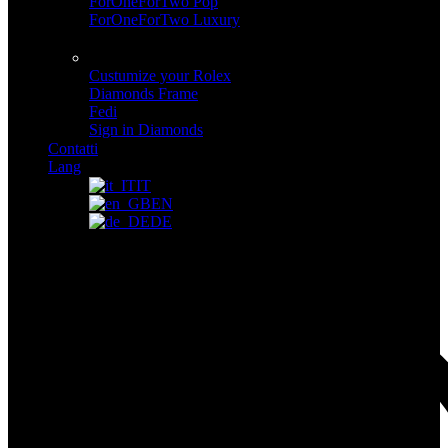
ForOneForTwo Pop
ForOneForTwo Luxury
Custom Made
Custom made
Custumize your Rolex
Diamonds Frame
Fedi
Sign in Diamonds
Contatti
Lang
IT
EN
DE
Il tuo carrello
Accedi