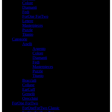
Colore
Diamanti
Fedi
ForOne ForTwo
Lettere
Masterpieces
Puzzle
Titanio
Categorie
Anelli
Argento
Colore
Diamanti
Fedi
Masterpieces
Puzzle
Titanio
Bracciali
Collane
EarCuff
Gemelli
Orecchini
ForOne ForTwo
ForOneForTwo Classic