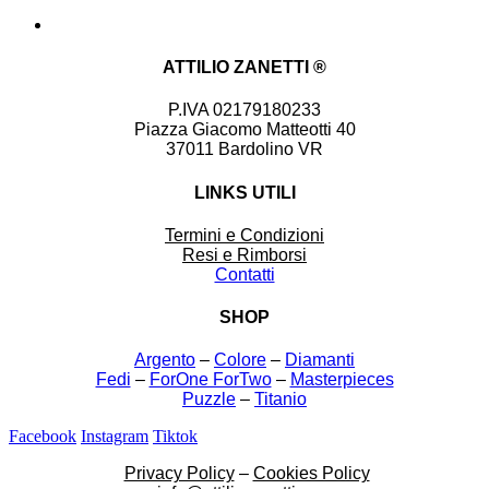
ATTILIO ZANETTI ®
P.IVA 02179180233
Piazza Giacomo Matteotti 40
37011 Bardolino VR
LINKS UTILI
Termini e Condizioni
Resi e Rimborsi
Contatti
SHOP
Argento
–
Colore
–
Diamanti
Fedi
–
ForOne ForTwo
–
Masterpieces
Puzzle
–
Titanio
Facebook
Instagram
Tiktok
Privacy Policy
–
Cookies Policy