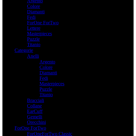
Argento
Colore
Diamanti
Fedi
ForOne ForTwo
Lettere
Masterpieces
Puzzle
Titanio
Categorie
Anelli
Argento
Colore
Diamanti
Fedi
Masterpieces
Puzzle
Titanio
Bracciali
Collane
EarCuff
Gemelli
Orecchini
ForOne ForTwo
ForOneForTwo Classic