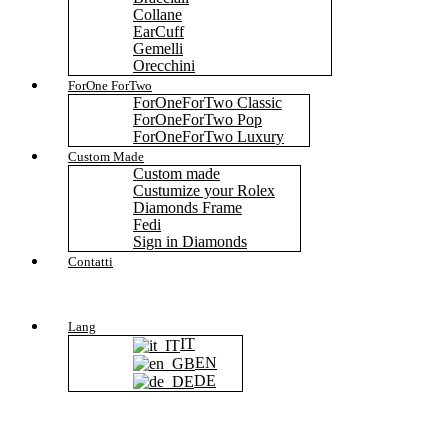
Collane
EarCuff
Gemelli
Orecchini
ForOne ForTwo
ForOneForTwo Classic
ForOneForTwo Pop
ForOneForTwo Luxury
Custom Made
Custom made
Custumize your Rolex
Diamonds Frame
Fedi
Sign in Diamonds
Contatti
Lang
IT
EN
DE