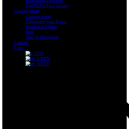
ForOneForTwo Pop
ForOneForTwo Luxury
Custom Made
Custom made
Custumize your Rolex
Diamonds Frame
Fedi
Sign in Diamonds
Contatti
Lang
IT
EN
DE
Il tuo carrello
Accedi