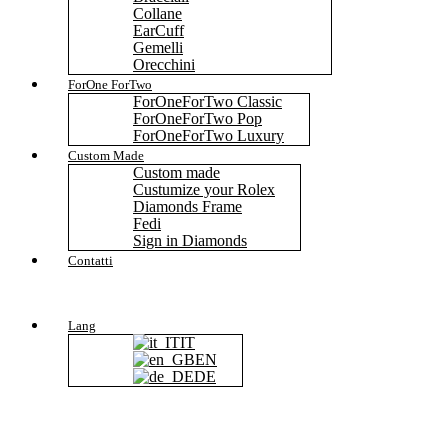
Collane
EarCuff
Gemelli
Orecchini
ForOne ForTwo
ForOneForTwo Classic
ForOneForTwo Pop
ForOneForTwo Luxury
Custom Made
Custom made
Custumize your Rolex
Diamonds Frame
Fedi
Sign in Diamonds
Contatti
Lang
IT
EN
DE