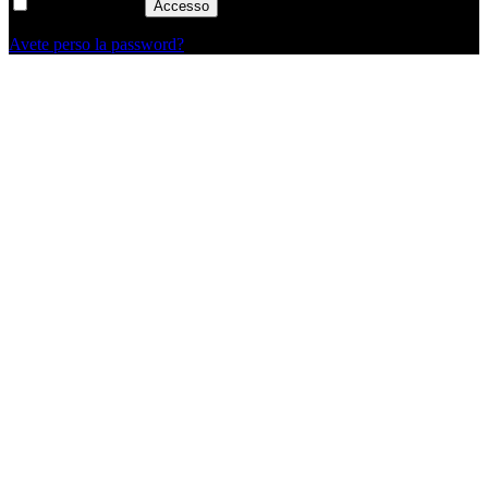
Ricordati di me
Accesso
Avete perso la password?