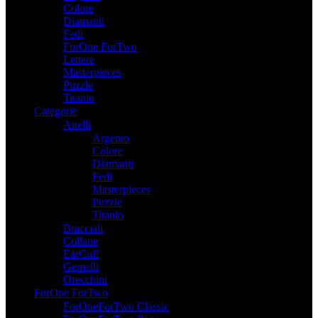
Colore
Diamanti
Fedi
ForOne ForTwo
Lettere
Masterpieces
Puzzle
Titanio
Categorie
Anelli
Argento
Colore
Diamanti
Fedi
Masterpieces
Puzzle
Titanio
Bracciali
Collane
EarCuff
Gemelli
Orecchini
ForOne ForTwo
ForOneForTwo Classic