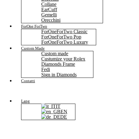
Collane
EarCuff
Gemelli
Orecchini
ForOne ForTwo
ForOneForTwo Classic
ForOneForTwo Pop
ForOneForTwo Luxury
Custom Made
Custom made
Custumize your Rolex
Diamonds Frame
Fedi
Sign in Diamonds
Contatti
Lang
IT
EN
DE