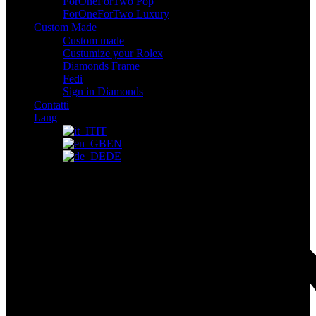
ForOneForTwo Pop
ForOneForTwo Luxury
Custom Made
Custom made
Custumize your Rolex
Diamonds Frame
Fedi
Sign in Diamonds
Contatti
Lang
IT
EN
DE
Il tuo carrello
Accedi