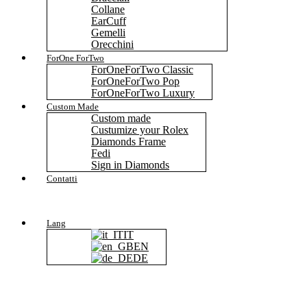
Collane
EarCuff
Gemelli
Orecchini
ForOne ForTwo
ForOneForTwo Classic
ForOneForTwo Pop
ForOneForTwo Luxury
Custom Made
Custom made
Custumize your Rolex
Diamonds Frame
Fedi
Sign in Diamonds
Contatti
Lang
IT
EN
DE